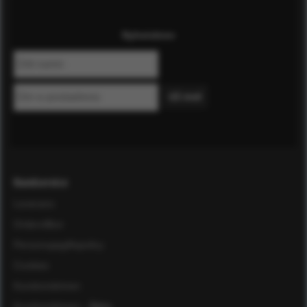
Nyhetsbrev
Kundservice
Leverans
Ordervillkor
Personuppgiftspolicy
Cookies
Kundomdömen
Kundomdömen
- Äldre