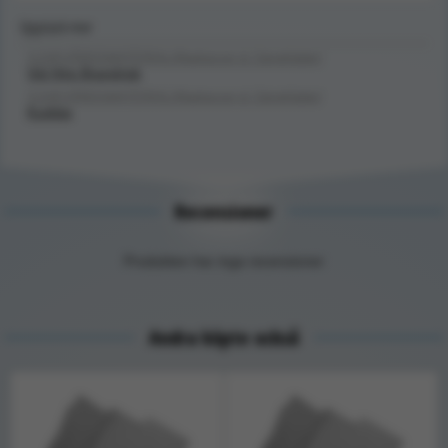
Upptäck mer
SJUKVÅRDSMATERIAL/Madrasser & Sängkläder/
Vid Hög Brandrisk
SJUKVÅRDSMATERIAL/Madrasser & Sängkläder/
Kuddar
Recensioner
Produkten har inga recensioner
Andra köpte också