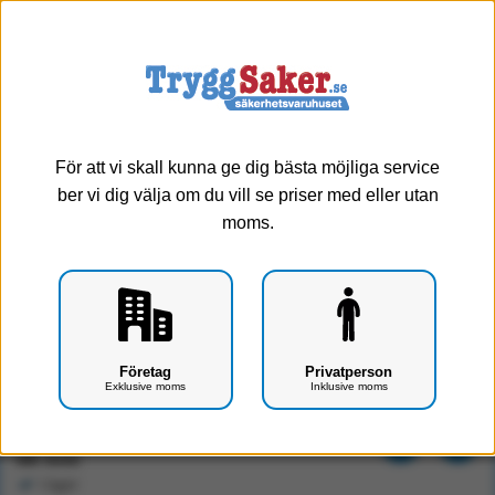
0
Meny
För att vi skall kunna ge dig bästa möjliga service
ber vi dig välja om du vill se priser med eller utan
moms.
Flamskyddad kudde TCS
Företag
Privatperson
Exklusive moms
Inklusive moms
Art.nr: F3201-0301
340 kr
Exkl. moms
I lager