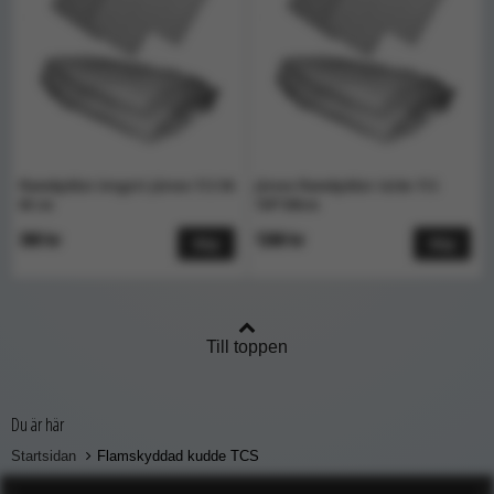
Flamskyddat örngott Järven TCS 50-
Järven Flamskyddat täcke TCS
60 cm
150*200cm
360 kr
1260 kr
Köp
Köp
Till toppen
Du är här
Startsidan
Flamskyddad kudde TCS