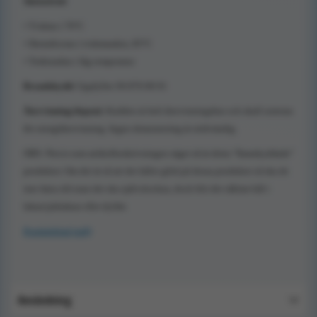
Skötselråd
• Tvättas i 70°C
• Desinficeras i tvättmaskin, 85°C
• Torktumlas i låg temperatur
Brandskydd:
Uppfyller SS 876 00 01
Återvinning/deponi:
Kudden är helt återvinningsbar och skall sorteras
för energiåtervinning. Ingen demontering är nödvändig.
OBS: Precis som artikelbeskrivningen säger så är detta "flamskyddade"
produkter. Om det är så att det faller glöd på dessa produkter så ska de
inte fatta eld utan det ska självslockna, dock blir det såklart hål i
lakan/påslakan eller dylikt.
Produktblad (pdf)
Användning