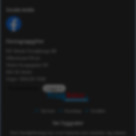
Sociala media
Företagsuppgifter
RS Teknik Försäljnings AB
Affärshuset 59:an
Södra Kungsgatan 59
802 55 Gävle
Orgnr: 556129-7648
Kundomdömen
Logga in
Service
Kunskap
Kvalitet
Om Tryggsaker
Som familjeföretag har vi en historia som sträcker sig nästan