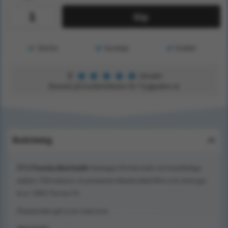
Köp
Service
Kunskap
Kvalitet
★
★
★
★
★
5
Utmärkt
Baserat på kundomdömen för Tryggsaker.se
Beskrivning
TCS
Flamskyddad
kudde
framtagen för krävande och brandfarliga
miljöer. Tillverkad av en permanent flamskyddad fiber och yttertyget
är av 100% Trevira CS.
Flamskyddet går ej att tvätta bort.