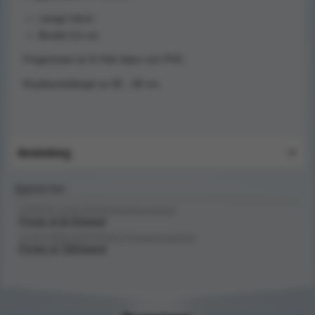
Längd 10cm
Bredd 3,5 cm
Fingertutan är fri från latex och PVC.
Knytbandslängd ca 35 - 38 cm
Användning
Upptäck mer
FÖRSTA HJÄLPEN/Förbandsmaterial/
Finger & tå förband
SJUKVÅRDSMATERIAL/Förbandsmaterial/
Finger & Tåförband