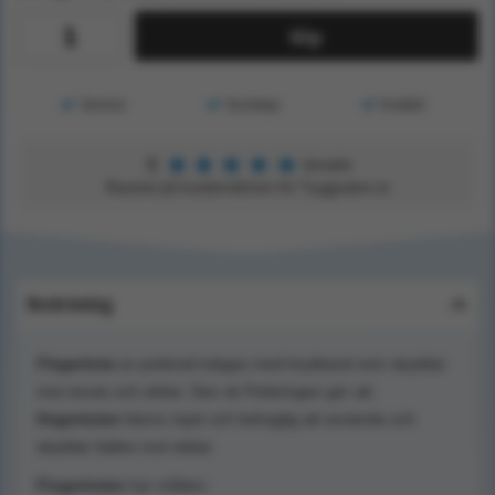
Köp
Service
Kunskap
Kvalitet
★
★
★
★
★
5
Utmärkt
Baserat på kundomdömen för Tryggsaker.se
Beskrivning
Fingertuta
av polstrad tubgas med knytband som skyddar
mot smuts och stötar. Den sk Polstringen gör att
fingertutan
känns mjuk och behaglig att använda och
skyddar bättre mot stötar.
Fingertutan
har måtten: