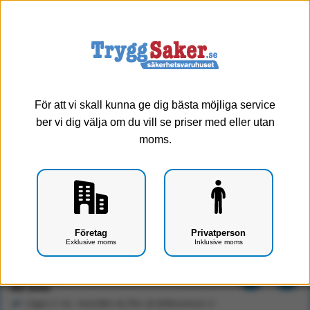
0
Meny
För att vi skall kunna ge dig bästa möjliga service
ber vi dig välja om du vill se priser med eller utan
moms.
Fingertuta - AKLA
Företag
Privatperson
Exklusive moms
Inklusive moms
Art.nr: F0407-1301
37 kr
Exkl. moms
I lager (1 st) - beställer du fler så dellevererar vi