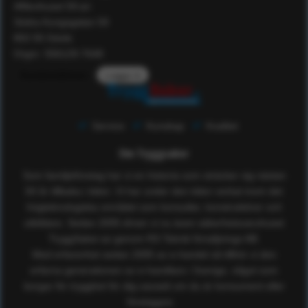
Affärshuset 59:an
Södra Kungsgatan 59
802 55 Gävle
Orgnr: 556129-7648
Kundomdömen
Logga in
Service
Kunskap
Kvalitet
Om Tryggsaker
Som familjeföretag har vi en historia som sträcker sig nästan
50 år tillbaka i tiden. Vi har under den tiden verkat inom det
högteknologiska området som konsulter, konstruktörer och
utbildare. Sedan 2005 driver vi nu även säkerhetsvaruhuset
TryggSaker.se genom RS Teknik försäljnings AB.
Med erfarenhet sedan 2005 av e-handel så tillhör vi den
erfarna generationen av e-handlare i Sverige, något som
borgar för trygghet för dig oavsett om du är konsument eller
företagare.