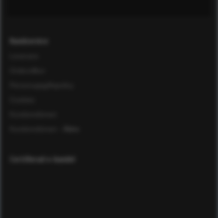
Kundservice
Leverans
Ordervillkor
Personuppgiftspolicy
Cookies
Kundomdömen
Kundomdömen
- Äldre
Certifierad e-handel