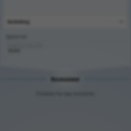
Användning
Upptäck mer
FÖRSTA HJÄLPEN/
Skyltar
Recensioner
Produkten har inga recensioner