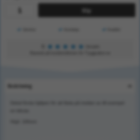
Köp
Service
Kunskap
Kvalitet
★
★
★
★
★
5
Utmärkt
Baserat på kundomdömen för Tryggsaker.se
Beskrivning
Dekal första hjälpen för att fästa på insidan av till exempel
en bilruta.
Höjd: 100mm