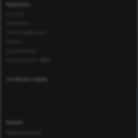
Kundservice
Leverans
Ordervillkor
Personuppgiftspolicy
Cookies
Kundomdömen
Kundomdömen
- Äldre
Certifierad e-handel
Kontakt
Maila kundservice