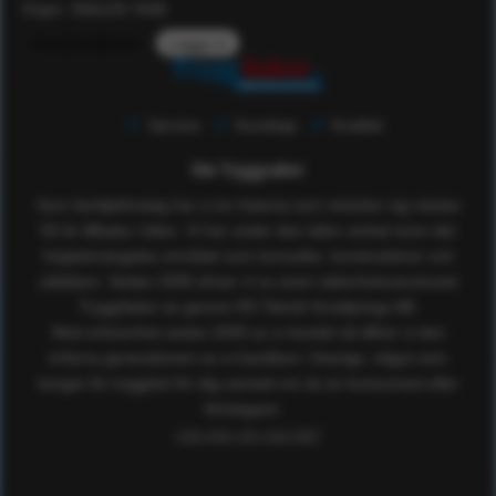
Orgnr: 556129-7648
Kundomdömen
Logga in
Service
Kunskap
Kvalitet
Om Tryggsaker
Som familjeföretag har vi en historia som sträcker sig nästan
50 år tillbaka i tiden. Vi har under den tiden verkat inom det
högteknologiska området som konsulter, konstruktörer och
utbildare. Sedan 2005 driver vi nu även säkerhetsvaruhuset
TryggSaker.se genom RS Teknik försäljnings AB.
Med erfarenhet sedan 2005 av e-handel så tillhör vi den
erfarna generationen av e-handlare i Sverige, något som
borgar för trygghet för dig oavsett om du är konsument eller
företagare.
Läs mer om oss här!