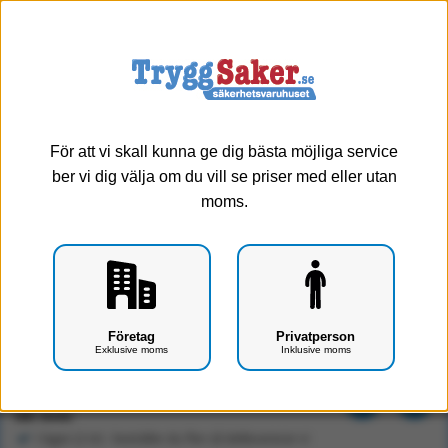
0
Meny
För att vi skall kunna ge dig bästa möjliga service
ber vi dig välja om du vill se priser med eller utan
moms.
Dekal Första hjälpen för insidan av ruta
Företag
Privatperson
Exklusive moms
Inklusive moms
Art.nr: G0501-0301
86 kr
Exkl. moms
I lager (2 st) - beställer du fler så dellevererar vi