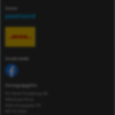
Service
Sociala media
Företagsuppgifter
RS Teknik Försäljnings AB
Affärshuset 59:an
Södra Kungsgatan 59
802 55 Gävle