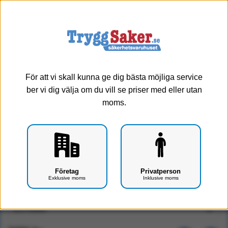
0
Meny
Välj längd
För att vi skall kunna ge dig bästa möjliga service
ber vi dig välja om du vill se priser med eller utan
moms.
Brandstege - Jimmy Fasad (6,0 meter)
Företag
Privatperson
Exklusive moms
Inklusive moms
Art.nr: B0502-0103
Längd: