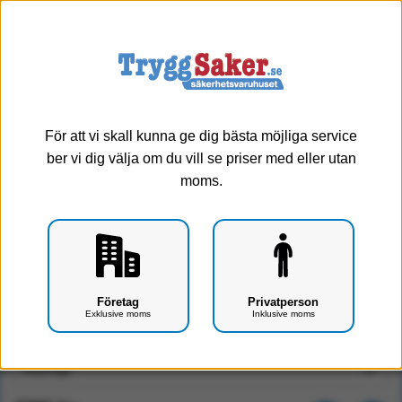
0
Meny
Välj typ
För att vi skall kunna ge dig bästa möjliga service
ber vi dig välja om du vill se priser med eller utan
moms.
Bedford 1000 kön (Manligt)
Företag
Privatperson
Exklusive moms
Inklusive moms
Art.nr: F1902-0102
Typ: