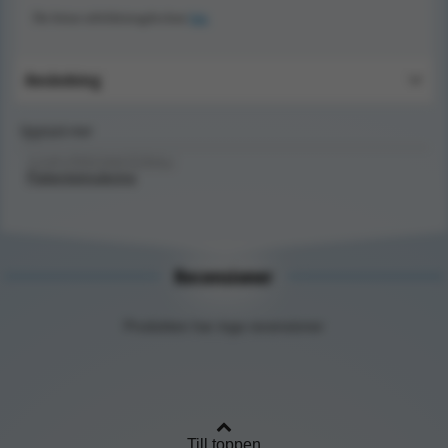
Du hittar utbildninsgdockan
här.
Användning
Upptäck mer
SJUKVÅRDSMATERIAL/
Patientsimulering
Recensioner
Produkten har inga recensioner
Till toppen