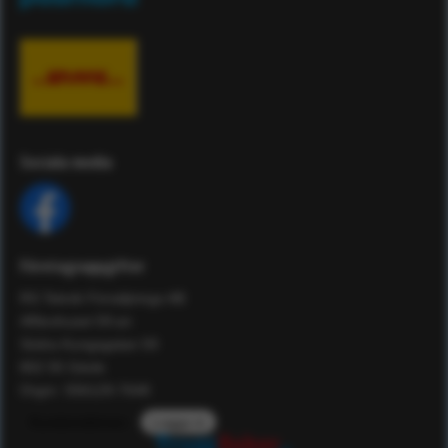
Sociala media
Företagsuppgifter
RS Teknik Försäljnings AB
Affärshuset 59:an
Södra Kungsgatan 59
802 55 Gävle
Orgnr: 556129-7648
Kundomdömen
Logga in