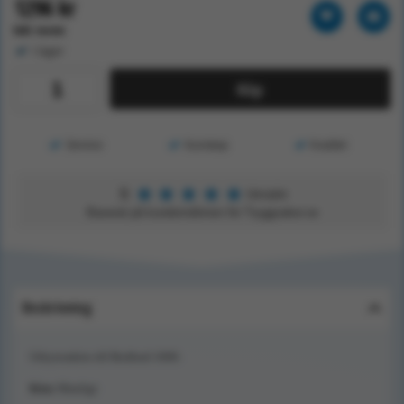
1296 kr
Exkl. moms
I lager
Köp
Service
Kunskap
Kvalitet
★
★
★
★
★
5
Utmärkt
Baserat på kundomdömen för Tryggsaker.se
Beskrivning
Utbytesskön till Bedford 1000.
Kön:
Manligt