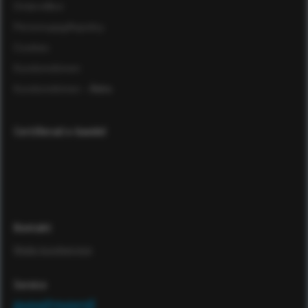
Ordervillkor
Personuppgiftspolicy
Cookies
Kundomdömen
Kundomdömen
- Äldre
Certifierad e-handel
Kontakt
Maila kundservice
Service