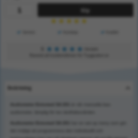
Köp
★
★
★
★
★
Service
Kunskap
Kvalitet
★
★
★
★
★
5
Utmärkt
Baserat på kundomdömen för Tryggsaker.se
Beskrivning
Audiometer Entomed SA 201
är vår manuella bas-
audiometer, lämplig för tex skolhälsovården.
Audiometer Entomed SA 201
har en set-up meny som gör
det möjligt att programmera den individuellt och