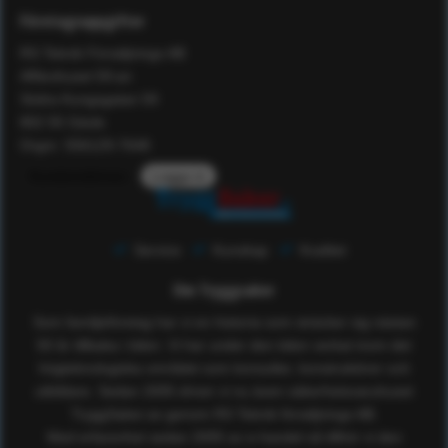
Företagsuppgifter
RS Teknik Försäljnings AB
Affärshuset 59:an
Södra Kungsgatan 59
802 55 Gävle
Orgnr: 556129-7648
Kundomdömen
Logga in
Service
Kunskap
Kvalitet
Om Tryggsaker
Som familjeföretag har vi en historia som sträcker sig nästan
50 år tillbaka i tiden. Vi har under den tiden verkat inom det
högteknologiska området som konsulter, konstruktörer och
utbildare. Sedan 2005 driver vi nu även säkerhetsvaruhuset
TryggSaker.se genom RS Teknik försäljnings AB.
Med erfarenhet sedan 2005 av e-handel så tillhör vi den