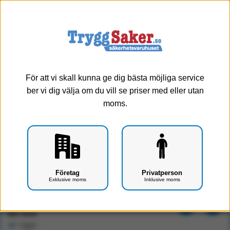
0
Meny
För att vi skall kunna ge dig bästa möjliga service
ber vi dig välja om du vill se priser med eller utan
moms.
Audiometer Entomed SA201-IV inkl hörtelefon DD65v2
Företag
Privatperson
Exklusive moms
Inklusive moms
Art.nr: F1701-2202
18596 kr
Exkl. moms
I lager