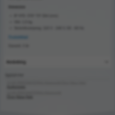
Dimension
B* H*D: 376* 73* 264 (mm)
Vikt: 1,5 kg
Strömförsörjning: 110 V - 240 V, 50 - 60 Hz
Produktblad
Garanti: 2 år
Användning
Upptäck mer
SJUKVÅRDSMATERIAL/Diagnostik/Öron,Näsa,Hals/
Audiometer
SJUKVÅRDSMATERIAL/Diagnostik/
Öron,Näsa,Hals