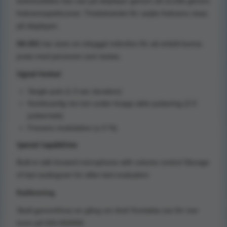
testresultaten kan ses på displayer genom att scrolla genom
frekvensspektrumet. Tröskelvärdet för varjke frekvens visas
på displayen.
SA 201
har även en inbyggd mikrofon för att enkelt kunna
prata med personen som testas.
Signal Format
Single puls (1.3 sec duration)
Kontinuerlig ren-ton under knapp aktiv pulsering (2.5
pulser/sek)
Frevens modulation (± 5 %)
Special Capabilities
Built-in talk forward microphone with volume control Storage
of last audiogram for after-test evaluation
Kalibrering
Skall genomföras en gång om året! Kontakta oss för mer
inom på 026-650056.