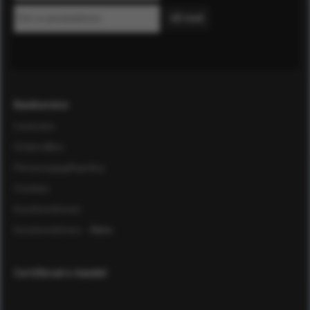
Kundservice
Leverans
Ordervillkor
Personuppgiftspolicy
Cookies
Kundomdömen
Kundomdömen
- Äldre
Certifierad e-handel