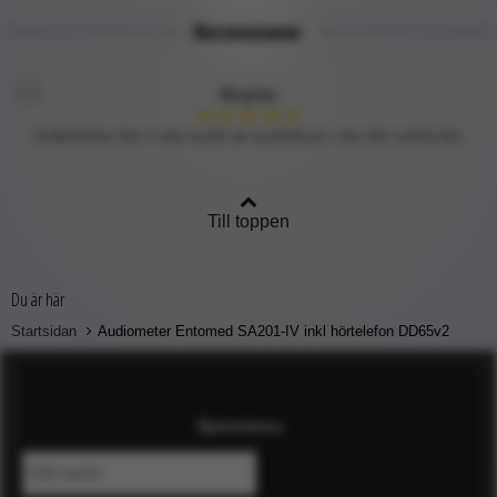
Recensioner
Birgitta
★
★
★
★
★
Audiometern har vi inte hunnit att använda än, men den verkar bra.
Till toppen
Du är här
Startsidan
Audiometer Entomed SA201-IV inkl hörtelefon DD65v2
Nyhetsbrev