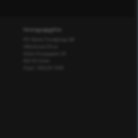
Företagsuppgifter
RS Teknik Försäljnings AB
Affärshuset 59:an
Södra Kungsgatan 59
802 55 Gävle
Orgnr: 556129-7648