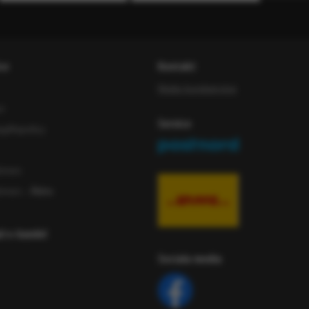
ce
Kontakt
Maila kundservice
or
Service
iftspolicy
ömen
ömen
- Äldre
ad e-handel
Sociala media