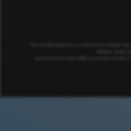
Som familjeföretag har vi en historia som sträcker sig
utbildare. Sedan 2
Med erfarenhet sedan 2005 av e-handel så tillhör vi