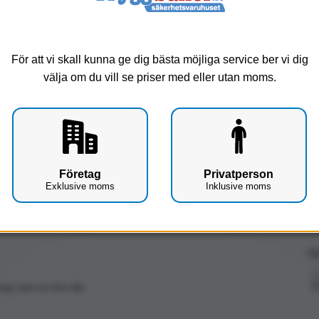
Service
För att vi skall kunna ge dig bästa möjliga service ber vi dig
B
välja om du vill se priser med eller utan moms.
Företag
Privatperson
Exklusive moms
Inklusive moms
Up
F
F
rag vara en bra idé