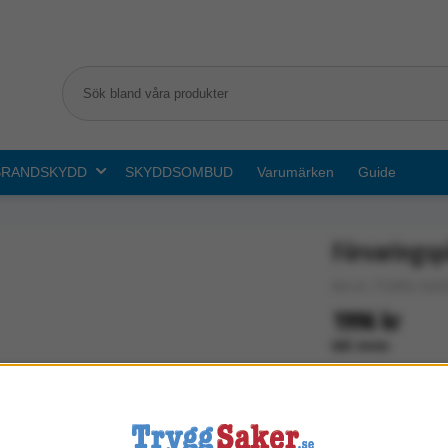
BRANDSKYDD
SKYDDSOMBUD
Varumärken
Guide
Förvaringsp
Art.nr: F1001-010
1996 kr
Exkl. moms
I lager