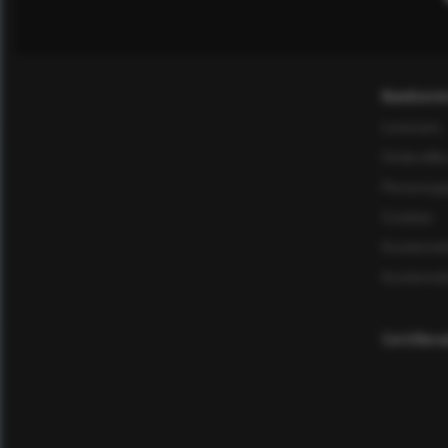
Kundservi
Leverans
Ordervillk
Personuppg
Cookies
Kundomd
Kundomd
Certifier