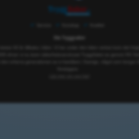
Service
Kunskap
Kvalitet
Om Tryggsaker
 nästan 50 år tillbaka i tiden. Vi har under den tiden verkat inom det h
005 driver vi nu även säkerhetsvaruhuset TryggSaker.se genom RS Tekn
 den erfarna generationen av e-handlare i Sverige, något som borgar f
företagare.
Läs mer om oss här!