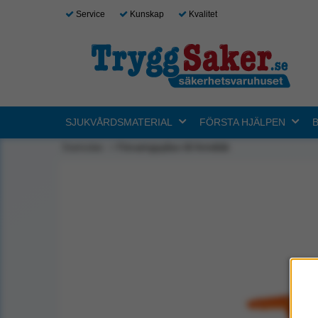
Service
Kunskap
Kvalitet
SJUKVÅRDSMATERIAL
FÖRSTA HJÄLPEN
Startsidan
Förvaringspåse till Armébår