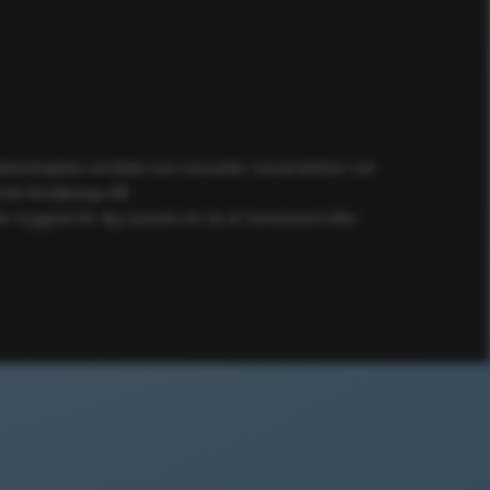
ögteknologiska området som konsulter, konstruktörer och
ik försäljnings AB.
ör trygghet för dig oavsett om du är konsument eller