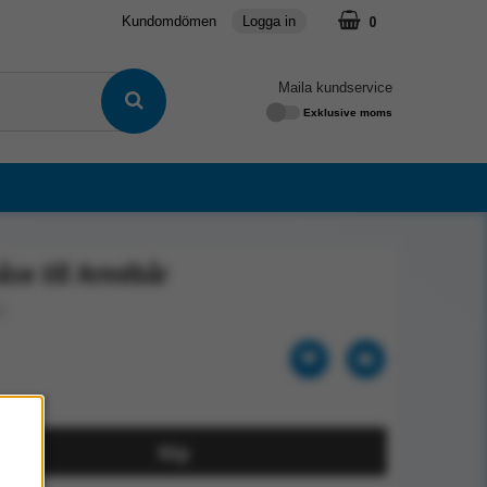
0
Kundomdömen
Logga in
Maila kundservice
Exklusive moms
åse till Armébår
2
Köp