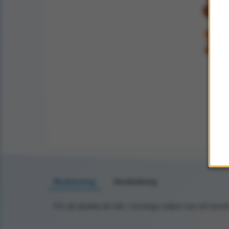
Beskrivning
Användning
För att skydda din bår i smutsiga miljöer kan ett överd