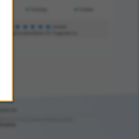
Kunskap
Kvalitet
★
★
★
★
★
5
Utmärkt
aserat på kundomdömen för Tryggsaker.se
ptäck mer
ÖRSTA HJÄLPEN/Bårar/Räddningsbårar/
örvaring