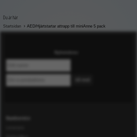
Du är här
Startsidan
AED/Hjärtstartar attrapp till miniAnne 5 pack
Nyhetsbrev
Kundservice
Leverans
Ordervillkor