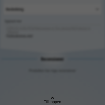
Användning
Upptäck mer
FÖRSTA HJÄLPEN/Hjärtstartare & Övn.dockor/HLR-dockor &
Tillbehör/
Förbruknings mtrl
Recensioner
Produkten har inga recensioner
Till toppen