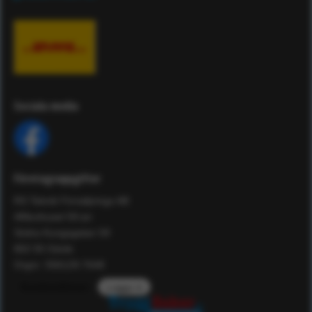
Sociala media
Företagsuppgifter
RS Teknik Försäljnings AB
Affärshuset 59:an
Södra Kungsgatan 59
802 55 Gävle
Orgnr: 556129-7648
Kundomdömen
Logga in