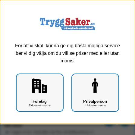
0
Meny
För att vi skall kunna ge dig bästa möjliga service
ber vi dig välja om du vill se priser med eller utan
moms.
AED/Hjärtstartar attrapp till miniAnne 5 pack
Företag
Privatperson
Exklusive moms
Inklusive moms
Art.nr: F1901-0401
480 kr
Exkl. moms
I lager (3 st) - beställer du fler så dellevererar vi