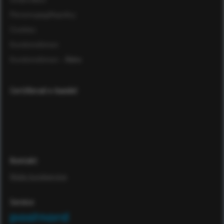
Personuppgiftspolicy
Cookies
Kundomdömen
Kundomdömen
- Äldre
Certifierad e-handel
Kontakt
Maila kundservice
Service