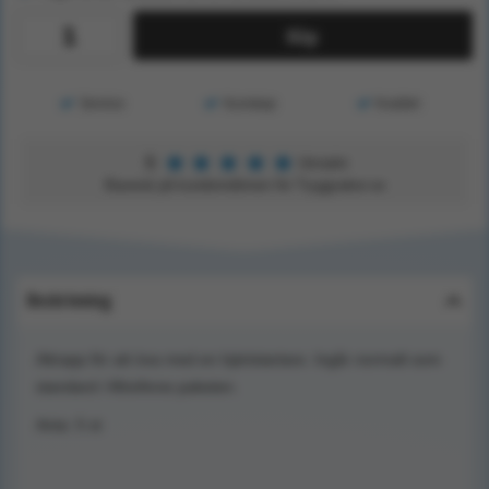
Köp
Service
Kunskap
Kvalitet
★
★
★
★
★
5
Utmärkt
Baserat på kundomdömen för Tryggsaker.se
Beskrivning
Attrapp för att öva med en hjärtstartare. Ingår normalt som
standard i MiniAnne paketen.
Anta: 5 st