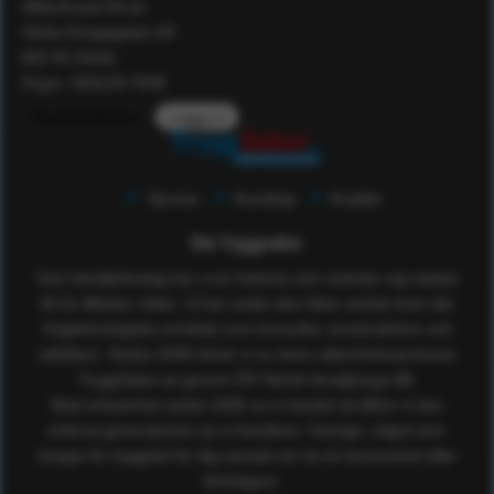
Affärshuset 59:an
Södra Kungsgatan 59
802 55 Gävle
Orgnr: 556129-7648
Kundomdömen
Logga in
Service
Kunskap
Kvalitet
Om Tryggsaker
Som familjeföretag har vi en historia som sträcker sig nästan
50 år tillbaka i tiden. Vi har under den tiden verkat inom det
högteknologiska området som konsulter, konstruktörer och
utbildare. Sedan 2005 driver vi nu även säkerhetsvaruhuset
TryggSaker.se genom RS Teknik försäljnings AB.
Med erfarenhet sedan 2005 av e-handel så tillhör vi den
erfarna generationen av e-handlare i Sverige, något som
borgar för trygghet för dig oavsett om du är konsument eller
företagare.