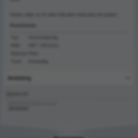
Nedan väljer du åt vilket håll pilen skall peka på skylten.
Produktdata
Typ:
Utrymningsväg
Mått:
300 * 150 [mm]
Material:
Plast
Tryck:
Enkelsidig
Användning
Upptäck mer
BRANDSKYDD/Utrymning/
Utrymning