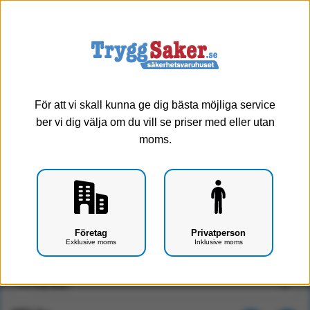
0
Meny
Välj hänvisning
För att vi skall kunna ge dig bästa möjliga service
ber vi dig välja om du vill se priser med eller utan
moms.
Skylt: Utrymningsväg [300*150mm]-ALU (Pil vänster)
Företag
Privatperson
Exklusive moms
Inklusive moms
Art.nr: G0101-0103-ALU
Hänvisning: