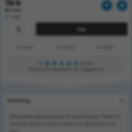
156 kr
Exkl. moms
I lager
Köp
Service
Kunskap
Kvalitet
★
★
★
★
★
5
Utmärkt
Baserat på kundomdömen för Tryggsaker.se
Beskrivning
Efterlysande upplysningsskylt för utrymningsväg. Skylten är
synlig på upp till 23 meters avstånd och tillverkad av PVC
plast.