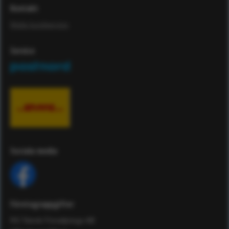
Kontakt
Maila kundservice
Service
Sociala media
Företagsuppgifter
RS Teknik Försäljnings AB