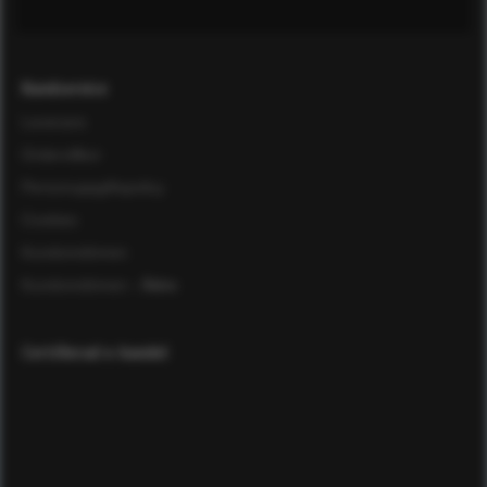
Kundservice
Leverans
Ordervillkor
Personuppgiftspolicy
Cookies
Kundomdömen
Kundomdömen
- Äldre
Certifierad e-handel